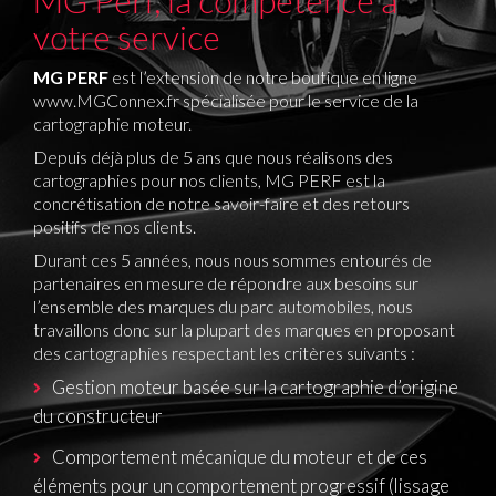
MG Perf, la compétence à
votre service
MG PERF
est l’extension de notre boutique en ligne
www.MGConnex.fr
spécialisée pour le service de la
cartographie moteur.
Depuis déjà plus de 5 ans que nous réalisons des
cartographies pour nos clients, MG PERF est la
concrétisation de notre savoir-faire et des retours
positifs de nos clients.
Durant ces 5 années, nous nous sommes entourés de
partenaires en mesure de répondre aux besoins sur
l’ensemble des marques du parc automobiles, nous
travaillons donc sur la plupart des marques en proposant
des cartographies respectant les critères suivants :
Gestion moteur basée sur la cartographie d’origine
du constructeur
Comportement mécanique du moteur et de ces
éléments pour un comportement progressif (lissage